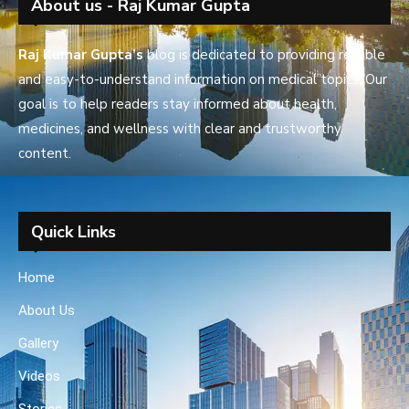
About us - Raj Kumar Gupta
Raj Kumar Gupta’s
blog is dedicated to providing reliable
and easy-to-understand information on medical topics. Our
goal is to help readers stay informed about health,
medicines, and wellness with clear and trustworthy
content.
Quick Links
Home
About Us
Gallery
Videos