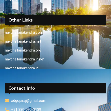
Stories
Other Links
navchetanakendra.com
navchetanakendra.net
navchetanakendra.org
navchetanakendra.in.net
navchetanakendra.in
Contact Info
adgopiraj@gmail.com
+91 880-090-3139