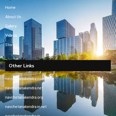
Home
About Us
Gallery
Videos
Stories
Other Links
navchetanakendra.com
navchetanakendra.net
navchetanakendra.org
navchetanakendra.in.net