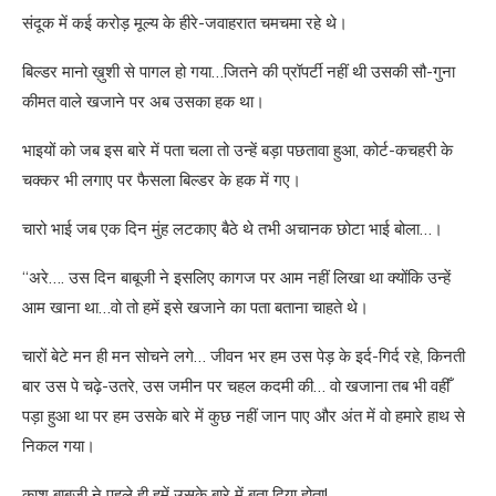
संदूक में कई करोड़ मूल्य के हीरे-जवाहरात चमचमा रहे थे।
बिल्डर मानो ख़ुशी से पागल हो गया…जितने की प्रॉपर्टी नहीं थी उसकी सौ-गुना
कीमत वाले खजाने पर अब उसका हक था।
भाइयों को जब इस बारे में पता चला तो उन्हें बड़ा पछतावा हुआ, कोर्ट-कचहरी के
चक्कर भी लगाए पर फैसला बिल्डर के हक में गए।
चारो भाई जब एक दिन मुंह लटकाए बैठे थे तभी अचानक छोटा भाई बोला…।
“अरे…. उस दिन बाबूजी ने इसलिए कागज पर आम नहीं लिखा था क्योंकि उन्हें
आम खाना था…वो तो हमें इसे खजाने का पता बताना चाहते थे।
चारों बेटे मन ही मन सोचने लगे… जीवन भर हम उस पेड़ के इर्द-गिर्द रहे, किनती
बार उस पे चढ़े-उतरे, उस जमीन पर चहल कदमी की… वो खजाना तब भी वहीँ
पड़ा हुआ था पर हम उसके बारे में कुछ नहीं जान पाए और अंत में वो हमारे हाथ से
निकल गया।
काश बाबूजी ने पहले ही हमें उसके बारे में बता दिया होता!