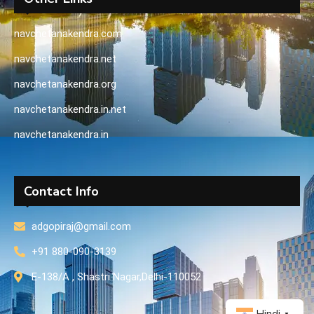
navchetanakendra.com
navchetanakendra.net
navchetanakendra.org
navchetanakendra.in.net
navchetanakendra.in
Contact Info
adgopiraj@gmail.com
+91 880-090-3139
E-138/A , Shastri Nagar,Delhi-110052