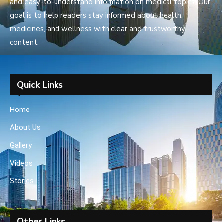
and easy-to-understand information on medical topics. Our
goal is to help readers stay informed about health,
medicines, and wellness with clear and trustworthy
content.
Quick Links
Home
About Us
Gallery
Videos
Stories
Other Links