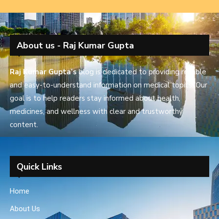
About us - Raj Kumar Gupta
Raj Kumar Gupta’s
blog is dedicated to providing reliable
and easy-to-understand information on medical topics. Our
goal is to help readers stay informed about health,
medicines, and wellness with clear and trustworthy
content.
Quick Links
Home
About Us