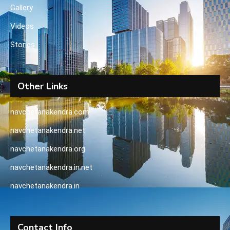
Gallery
Videos
Stories
Other Links
navchetanakendra.com
navchetanakendra.net
navchetanakendra.org
navchetanakendra.in.net
navchetanakendra.in
Contact Info