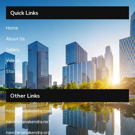
Quick Links
Home
About Us
Gallery
Videos
Stories
Other Links
navchetanakendra.com
navchetanakendra.net
navchetanakendra.org