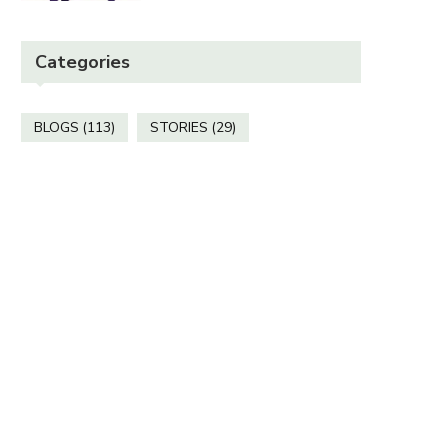
पितृ पक्ष में इस कहानी को नहीं पढ़ा...
“छोटी सी बात”
Categories
October 30, 2025
October 30, 2025
BLOGS
(113)
STORIES
(29)