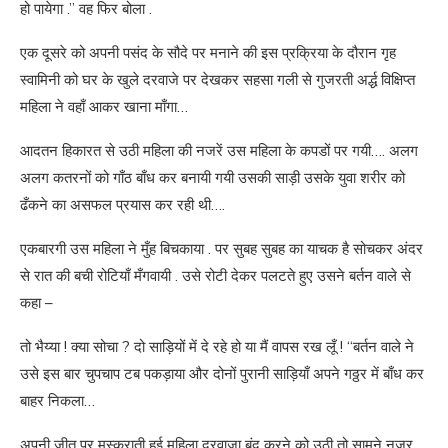
हो पायेगा .” वह फिर बोला .
एक दूसरे को अपनी पसंद के सौदे पर मनाने की इस प्रक्रिया के दौरान गृह
स्वामिनी को घर के खुले दरवाजे पर देखकर सहसा गली से गुजरती अर्द्ध विक्षिप्त
महिला ने वहाँ आकर खाना माँगा…
आदतन हिकारत से उठी महिला की नजरें उस महिला के कपडों पर गयी…. अलग
अलग कतरनों को गाँठ बाँध कर बनायी गयी उसकी साड़ी उसके युवा शरीर को
ढँकने का असफल प्रयास कर रही थी….
एकबारगी उस महिला ने मुँह बिचकाया . पर सुबह सुबह का याचक है सोचकर अंदर
से रात की बची रोटियाँ मँगवायी . उसे रोटी देकर पलटते हुए उसने बर्तन वाले से
कहा –
तो भैय्या ! क्या सोचा ? दो साड़ियों में दे रहे हो या मैं वापस रख लूँ ! “बर्तन वाले ने
उसे इस बार चुपचाप टब पकड़ाया और दोनों पुरानी साड़ियाँ अपने गठ्ठर में बाँध कर
बाहर निकला…
अपनी जीत पर मुस्कुराती हुई महिला दरवाजा बंद करने को उठी तो सामने नजर