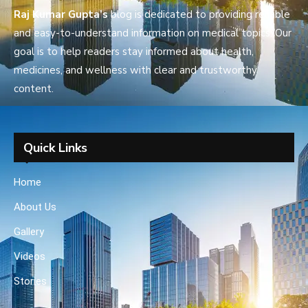
Raj Kumar Gupta’s
blog is dedicated to providing reliable
and easy-to-understand information on medical topics. Our
goal is to help readers stay informed about health,
medicines, and wellness with clear and trustworthy
content.
Quick Links
Home
About Us
Gallery
Videos
Stories