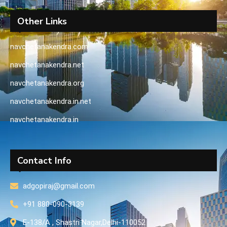
Other Links
navchetanakendra.com
navchetanakendra.net
navchetanakendra.org
navchetanakendra.in.net
navchetanakendra.in
Contact Info
adgopiraj@gmail.com
+91 880-090-3139
E-138/A , Shastri Nagar,Delhi-110052