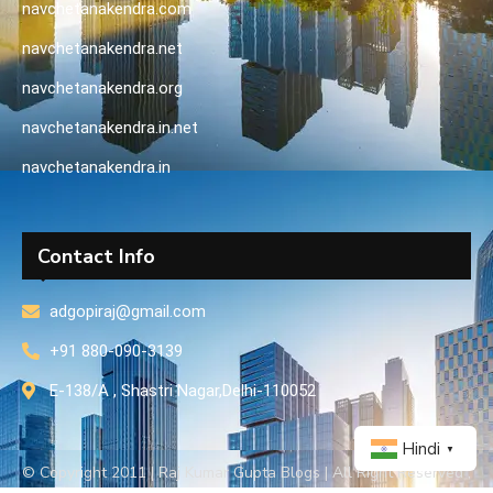
navchetanakendra.com
navchetanakendra.net
navchetanakendra.org
navchetanakendra.in.net
navchetanakendra.in
Contact Info
adgopiraj@gmail.com
+91 880-090-3139
E-138/A , Shastri Nagar,Delhi-110052
Hindi
▼
© Copyright 2011 | Raj Kumar Gupta Blogs | All Right Reserved ,