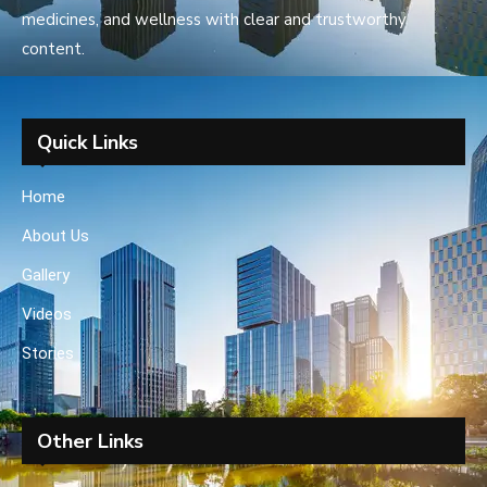
medicines, and wellness with clear and trustworthy
content.
Quick Links
Home
About Us
Gallery
Videos
Stories
Other Links