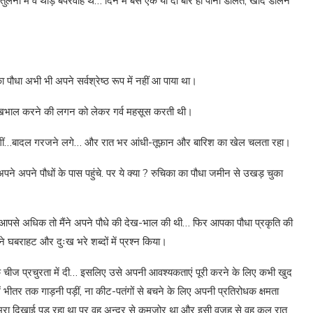
लना में वे थोड़े बेपरवाह थे… दिन में बस एक या दो बार ही पानी डालते, खाद डालने
ौधा अभी भी अपने सर्वश्रेष्ठ रूप में नहीं आ पाया था।
देखभाल करने की लगन को लेकर गर्व महसूस करती थी।
े लगीं…बादल गरजने लगे… और रात भर आंधी-तूफ़ान और बारिश का खेल चलता रहा।
अपने पौधों के पास पहुंचे. पर ये क्या ? रुचिका का पौधा जमीन से उखड़ चुका
्कि आपसे अधिक तो मैंने अपने पौधे की देख-भाल की थी… फिर आपका पौधा प्रकृति की
े घबराहट और दुःख भरे शब्दों में प्रश्न किया।
एक चीज प्रचुरता में दी… इसलिए उसे अपनी आवश्यकताएं पूरी करने के लिए कभी खुद
भीतर तक गाड़नी पड़ीं, ना कीट-पतंगों से बचने के लिए अपनी प्रतिरोधक क्षमता
हरा-भरा दिखाई पड़ रहा था पर वह अन्दर से कमजोर था और इसी वजह से वह कल रात