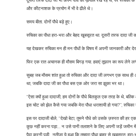
दूसरी तरफ दादा जी भी अपने पौधे का ख़याल रख रहे थे, पर रुचिका के तु
और कीटनाशक के प्रयोग में भी वे ढीले थे।
समय बीता. दोनों पौधे बड़े हुए।
रुचिका का पौधा हरा-भरा और बेहद खूबसूरत था. दूसरी तरफ दादा जी का प
यह देखकर रुचिका मन ही मन पौधों के विषय में अपनी जानकारी और 
फिर एक रात अचानक ही मौसम बिगड़ गया. हवाएं तूफ़ान का रूप लेन
सुबह जब मौसम शांत हुआ तो रुचिका और दादा जी लगभग एक साथ ही अपने 
था, जबकि दादा जी का पौधा बस एक ओर जरा सा झुका भर था।
“ऐसा क्यों हुआ दादाजी, हम दोनों के पौधे बिलकुल एक तरह के थे, बल
इस चोट को झेल कैसे गया जबकि मेरा पौधा धराशायी हो गया?”, रुचिका न
इस पर दादाजी बोले, “देखो बेटा, तुमने पौधे को उसके ज़रुरत की हर 
कुछ नहीं करना पड़ा… न उसे पानी तलाशने के लिए अपनी जड़ें जमीन में 
पैदा करनी पड़ी…नतीजा ये हुआ कि तुम्हारा पौधा बाहर से खूबसूरत, 