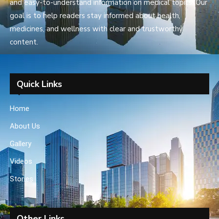
and easy-to-understand information on medical topics. Our
goal is to help readers stay informed about health,
medicines, and wellness with clear and trustworthy
content.
Quick Links
Home
About Us
Gallery
Videos
Stories
Other Links