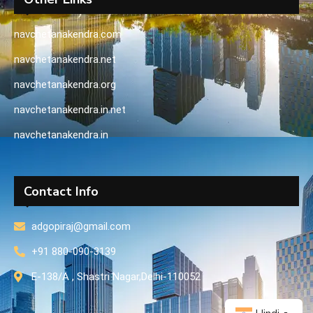
navchetanakendra.com
navchetanakendra.net
navchetanakendra.org
navchetanakendra.in.net
navchetanakendra.in
Contact Info
adgopiraj@gmail.com
+91 880-090-3139
E-138/A , Shastri Nagar,Delhi-110052