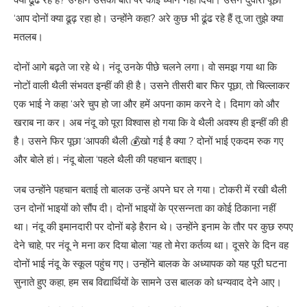
क्या ढूंढ रहे हैं? उन्होंने उसकी बात पर कोई ध्यान नहीं दिया। उसने दुवारा पूछा
‘आप दोनों क्या ढूढ़ रहा हो। उन्होंने कहा? अरे कुछ भी ढूंढ रहे हैं तू जा तुझे क्या
मतलब।
दोनों आगे बढ़ते जा रहे थे। नंदू उनके पीछे चलने लगा। वो समझ गया था कि
नोटों वाली थैली संभवत इन्हीं की ही है। उसने तीसरी बार फिर पूछा, तो चिल्लाकर
एक भाई ने कहा ‘अरे चुप हो जा और हमें अपना काम करने दे। दिमाग को और
खराब ना कर। अब नंदू को पूरा विश्वास हो गया कि वे थैली अवश्य ही इन्हीं की ही
है। उसने फिर पूछा ‘आपकी थैली 💰खो गई है क्या ? दोनों भाई एकदम रुक गए
और बोले हां। नंदू बोला ‘पहले थैली की पहचान बताइए।
जब उन्होंने पहचान बताई तो बालक उन्हें अपने घर ले गया। टोकरी में रखी थैली
उन दोनों भाइयों को सौंप दी। दोनों भाइयों के प्रसन्नता का कोई ठिकाना नहीं
था। नंदू की इमानदारी पर दोनों बड़े हैरान थे। उन्होंने इनाम के तौर पर कुछ रुपए
देने चाहे, पर नंदू ने मना कर दिया बोला ‘यह तो मेरा कर्तव्य था। दूसरे के दिन वह
दोनों भाई नंदू के स्कूल पहुंच गए। उन्होंने बालक के अध्यापक को यह पूरी घटना
सुनाते हुए कहा, हम सब विद्यार्थियों के सामने उस बालक को धन्यवाद देने आए।