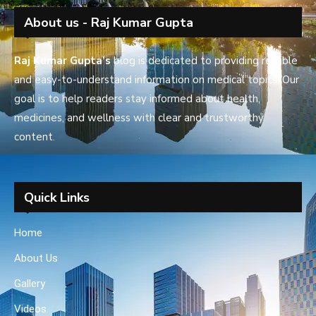
About us - Raj Kumar Gupta
Raj Kumar Gupta’s
blog is dedicated to providing reliable
and easy-to-understand information on medical topics. Our
goal is to help readers stay informed about health,
medicines, and wellness with clear and trustworthy
content.
Quick Links
Home
About Us
Gallery
Videos