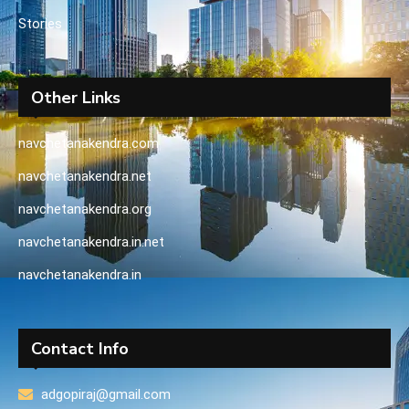
Stories
Other Links
navchetanakendra.com
navchetanakendra.net
navchetanakendra.org
navchetanakendra.in.net
navchetanakendra.in
Contact Info
adgopiraj@gmail.com