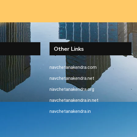
Other Links
navchetanakendra.com
navchetanakendra.net
navchetanakendra.org
navchetanakendra.in.net
navchetanakendra.in