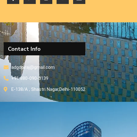
Contact Info
adgopiraj@gmail.com
+91 880-090-3139
E-138/A , Shastri Nagar,Delhi-110052