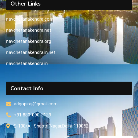
Other Links
navchetanakendra.com
navchetanakendra.net
navchetanakendra.org
navchetanakendra.in.net
navchetanakendra.in
Contact Info
adgopiraj@gmail.com
+91 880-090-3139
E-138/A , Shastri Nagar,Delhi-110052