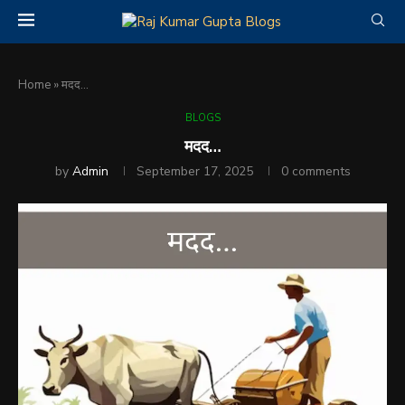
Home
»
मदद…
BLOGS
मदद…
by
Admin
September 17, 2025
0 comments