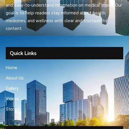
and easy-to-understand information on medical topics. Our
goal is to help readers stay informed about health,
medicines, and wellness with clear and trustworthy
content.
Quick Links
Home
About Us
Gallery
Videos
Stories