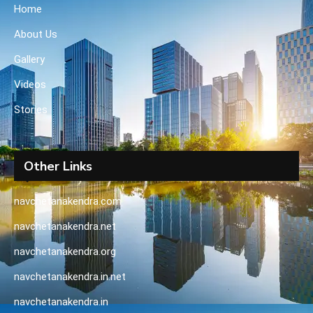
Home
About Us
Gallery
Videos
Stories
Other Links
navchetanakendra.com
navchetanakendra.net
navchetanakendra.org
navchetanakendra.in.net
navchetanakendra.in