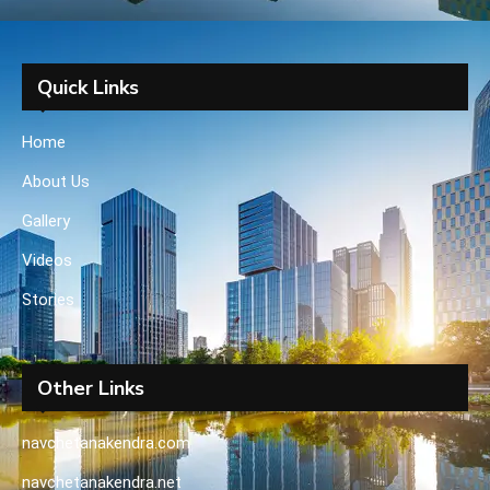
Quick Links
Home
About Us
Gallery
Videos
Stories
Other Links
navchetanakendra.com
navchetanakendra.net