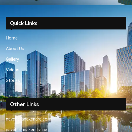
Quick Links
Home
About Us
Gallery
Videos
Stories
Other Links
navchetanakendra.com
navchetanakendra.net