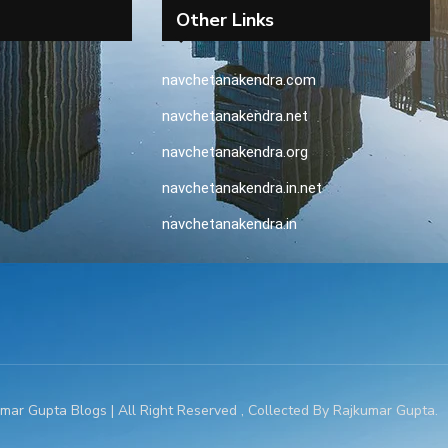
Other Links
navchetanakendra.com
navchetanakendra.net
navchetanakendra.org
navchetanakendra.in.net
navchetanakendra.in
mar Gupta Blogs | All Right Reserved , Collected By Rajkumar Gupta.