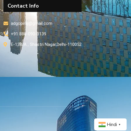
Contact Info
adgopiraj@gmail.com
+91 880-090-3139
E-138/A , Shastri Nagar,Delhi-110052
Hindi
▼