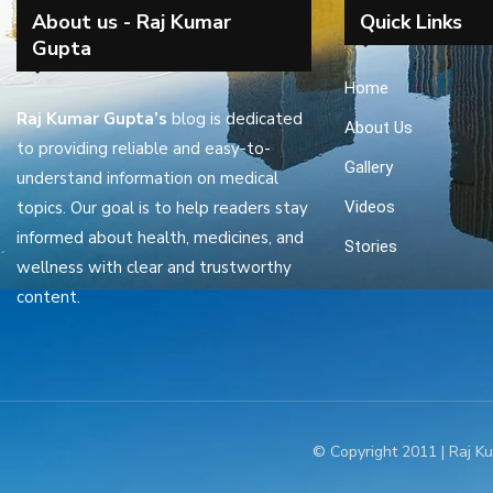
About us - Raj Kumar
Quick Links
Gupta
Home
Raj Kumar Gupta’s
blog is dedicated
About Us
to providing reliable and easy-to-
Gallery
understand information on medical
topics. Our goal is to help readers stay
Videos
informed about health, medicines, and
Stories
wellness with clear and trustworthy
content.
© Copyright 2011 | Raj Ku